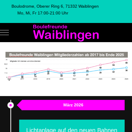
Boulodrome, Oberer Ring 6, 71332 Waiblingen
Mo, Mi, Fr 17:00-21:00 Uhr
Mobile Menu Toggle
Vorheriger Beitrag: Erste Mannschaft
Nächster Bei
Zurück
Weiter
März 2026
Lichtanlage auf den neuen Bahnen