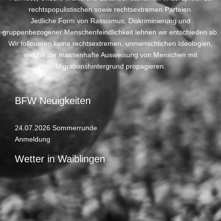
rechtspopulistischen sowie rechtsextremen Parteien.
Jedliche Form von Rassismus, Diskriminierung und
gruppenbezogener Menschenfeindlichkeit lehnen wir entschieden ab.
Wir tollerieren keine rechtsextremen, unmenschlichen Ideologien,
welche die massenhafte Ausweisung von Menschen mit
Migrationshintergrund propagieren.
BFW Neuigkeiten
24.07.2026 Sommerrunde
Anmeldung
HIER
Wetter in Waiblingen