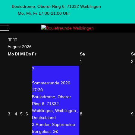
Boulodrome, Oberer Ring 6, 71332 Waiblingen
Mo, Mi, Fr 17:00-21:00 Uhr
Mobile Menu Toggle
Vorheriges
Vorheriger
Nächstes
Nächstes
Jahr
Monat
Jahr
Monat
August 2026
Mo
Di
Mi
Do
Fr
Sa
S
1
2
7
Sommerrunde 2026
17:30
Boulodrome, Oberer
Ring 6, 71332
Waiblingen, Waiblingen ,
3
4
5
6
8
9
Deutschland
3 Runden Supermelee
frei gelost. 3€