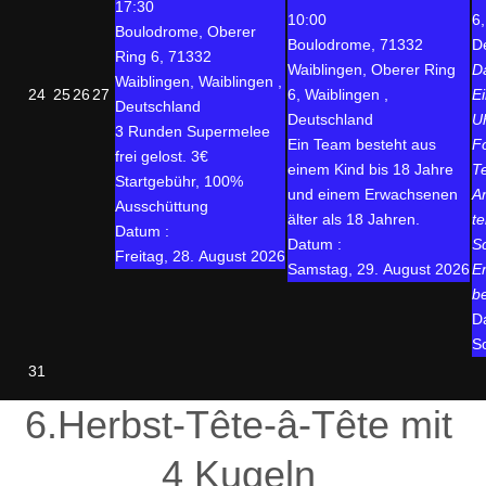
17:30
10:00
6,
Boulodrome, Oberer
Boulodrome, 71332
D
Ring 6, 71332
Waiblingen, Oberer Ring
D
Waiblingen, Waiblingen ,
24
25
26
27
6, Waiblingen ,
E
Deutschland
Deutschland
U
3 Runden Supermelee
Ein Team besteht aus
F
frei gelost. 3€
einem Kind bis 18 Jahre
T
Startgebühr, 100%
und einem Erwachsenen
A
Ausschüttung
älter als 18 Jahren.
t
Datum :
Datum :
S
Freitag, 28. August 2026
Samstag, 29. August 2026
E
b
D
S
31
6.Herbst-Tête-â-Tête mit
4 Kugeln