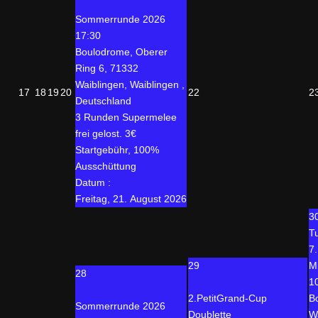
Sommerrunde 2026
17:30
Boulodrome, Oberer
Ring 6, 71332
Waiblingen, Waiblingen ,
17
18
19
20
22
2
Deutschland
3 Runden Supermelee
frei gelost. 3€
Startgebühr, 100%
Ausschüttung
Datum :
Freitag, 21. August 2026
3
T
7
29
M
28
1
2.PetitGrand-Cup
B
Sommerrunde 2026
Doublette
W