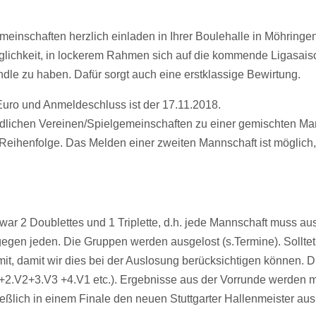
meinschaften herzlich einladen in Ihrer Boulehalle in Möhringe
glichkeit, in lockerem Rahmen sich auf die kommende Ligasais
le zu haben. Dafür sorgt auch eine erstklassige Bewirtung.
uro und Anmeldeschluss ist der 17.11.2018.
edlichen Vereinen/Spielgemeinschaften zu einer gemischten Ma
Reihenfolge. Das Melden einer zweiten Mannschaft ist möglich,
war 2 Doublettes und 1 Triplette, d.h. jede Mannschaft muss a
egen jeden. Die Gruppen werden ausgelost (s.Termine). Solltet
 mit, damit wir dies bei der Auslosung berücksichtigen können.
+2.V2+3.V3 +4.V1 etc.). Ergebnisse aus der Vorrunde werden
eßlich in einem Finale den neuen Stuttgarter Hallenmeister aus