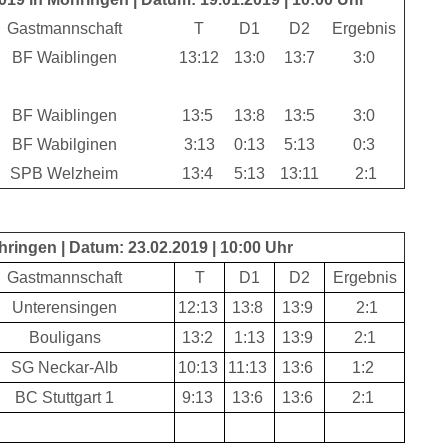
Gastmannschaft
T
D1
D2
Ergebnis
BF Waiblingen
13:12
13:0
13:7
3:0
BF Waiblingen
13:5
13:8
13:5
3:0
BF Wabilginen
3:13
0:13
5:13
0:3
SPB Welzheim
13:4
5:13
13:11
2:1
öhringen | Datum: 23.02.2019 | 10:00 Uhr
Gastmannschaft
T
D1
D2
Ergebnis
Unterensingen
12:13
13:8
13:9
2:1
Bouligans
13:2
1:13
13:9
2:1
SG Neckar-Alb
10:13
11:13
13:6
1:2
BC Stuttgart 1
9:13
13:6
13:6
2:1