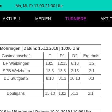
en
Mo, Mi, Fr 17:00-21:00 Uhr
AKTUELL
MEDIEN
TURNIERE
AKTI
 Möhringen | Datum: 15.12.2018 | 10:00 Uhr
Gastmannschaft
T
D1
D2
Ergebnis
BF Waiblingen
13:5
12:13
6:13
1:2
SPB Welzheim
13:8
13:6
2:13
2:1
BC Stuttgart 2
8:13
3:13
10:13
0:3
Bouligans
13:10
13:2
5:13
2:1
019 in Möhringen | Datum: 19.01.2019 | 10:00 Uhr